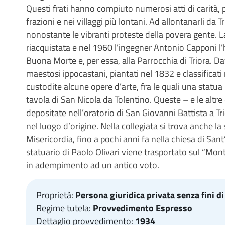
Questi frati hanno compiuto numerosi atti di carità, 
frazioni e nei villaggi più lontani. Ad allontanarli da Tr
nonostante le vibranti proteste della povera gente. L
riacquistata e nel 1960 l’ingegner Antonio Capponi l’
Buona Morte e, per essa, alla Parrocchia di Triora. Da
maestosi ippocastani, piantati nel 1832 e classifica
custodite alcune opere d’arte, fra le quali una sta
tavola di San Nicola da Tolentino. Queste – e le altre
depositate nell’oratorio di San Giovanni Battista a Tri
nel luogo d’origine. Nella collegiata si trova anche l
Misericordia, fino a pochi anni fa nella chiesa di San
statuario di Paolo Olivari viene trasportato sul “M
in adempimento ad un antico voto.
Proprietà:
Persona giuridica privata senza fini di
Regime tutela:
Provvedimento Espresso
Dettaglio provvedimento:
1934