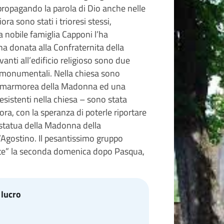
propagando la parola di Dio anche nelle
iora sono stati i trioresi stessi,
a nobile famiglia Capponi l’ha
ha donata alla Confraternita della
vanti all’edificio religioso sono due
ti monumentali. Nella chiesa sono
tua marmorea della Madonna ed una
 esistenti nella chiesa – sono stata
ora, con la speranza di poterle riportare
a statua della Madonna della
t’Agostino. Il pesantissimo gruppo
onte” la seconda domenica dopo Pasqua,
 lucro