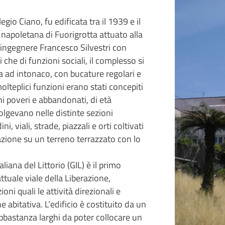
legio Ciano, fu edificata tra il 1939 e il
napoletana di Fuorigrotta attuato alla
’ingegnere Francesco Silvestri con
che di funzioni sociali, il complesso si
 ad intonaco, con bucature regolari e
 molteplici funzioni erano stati concepiti
ni poveri e abbandonati, di età
svolgevano nelle distinte sezioni
, viali, strade, piazzali e orti coltivati
cazione su un terreno terrazzato con lo
ana del Littorio (GIL) è il primo
ttuale viale della Liberazione,
i quali le attività direzionali e
 abitativa. L’edificio è costituito da un
, abbastanza larghi da poter collocare un