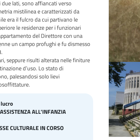
i due lati, sono affiancati verso
etria mistilinea e caratterizzati da
e era il fulcro da cui partivano le
superiore le residenze per i funzionari
’appartamento del Direttore con una
ivenne un campo profughi e fu dismesso
3.
i, seppure risulti alterata nelle finiture
tinazione d’uso. Lo stato di
ono, palesandosi solo lievi
osoffittature.
 lucro
’ASSISTENZA ALL’INFANZIA
ESSE CULTURALE IN CORSO