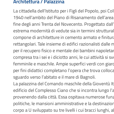
Architettura / Palazzina
La cittadella dell’Istituto per i Figli del Popolo, poi Col
1940 nell’ambito del Piano di Risanamento dell’area 
fine degli anni Trenta del Novecento. Progettato dall
estrema modernità di vedute sia in termini strutturali 
compone di architetture in cemento armato e finitura
rettangolari. Tale insieme di edifici razionalisti dalle
per il recupero fisico e mentale dei bambini napoleta
compresa tra i sei e i diciotto anni, le cui attività si 
femminile e maschile. Ampie superfici verdi con giardini
per fini didattici completano l’opera che trova collo
sguardo verso l’abitato e il mare di Bagnoli.
La palazzina del Comando maschile della Gioventù Itali
edificio del Complesso Ciano che si incontra lungo l’a
provenendo dalla città. Essa ospitava numerose funzion
politiche, le mansioni amministrative e la destinazione
corpo a U sviluppato su tre livelli i cui bracci lunghi