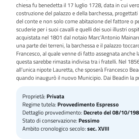
chiesa fu benedetta il 17 luglio 1728, data in cui ve
costruzione del palazzo e della barchessa, progettati 
del conte e non solo come abitazione del fattore o p
scuderie per i suoi cavalli e quelli dei suoi illustri os
acquistata nel 1801 dal notaio Marc’Antonio Mainard
una parte dei terreni, la barchessa e il palazzo toccar
Francesco, al quale venne di fatto assegnata anche la 
questa sarebbe rimasta indivisa tra i fratelli. Nel 18
all’unica nipote Lauretta, che sposerà Francesco Bea
quando inaugurò il nuovo Municipio. Dai Beadin la p
Proprietà:
Privata
Regime tutela:
Provvedimento Espresso
Dettaglio provvedimento:
Decreto del 08/10/1985
Stato di conservazione:
Pessimo
Ambito cronologico secolo:
sec. XVIII