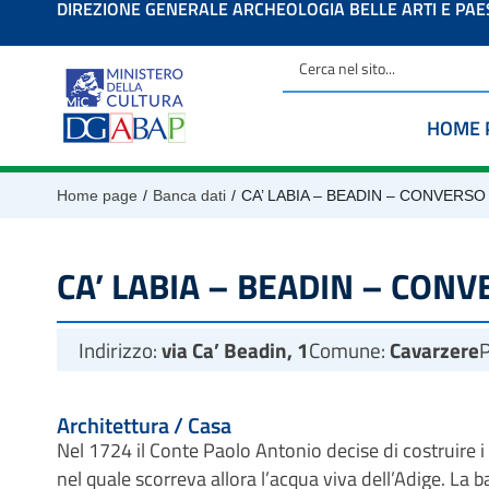
DIREZIONE GENERALE ARCHEOLOGIA BELLE ARTI E PA
contenuto
HOME 
/
/
Home page
Banca dati
CA’ LABIA – BEADIN – CONVERSO
CA’ LABIA – BEADIN – CON
Indirizzo:
via Ca’ Beadin, 1
Comune:
Cavarzere
P
Architettura / Casa
Nel 1724 il Conte Paolo Antonio decise di costruire i tr
nel quale scorreva allora l’acqua viva dell’Adige. La b