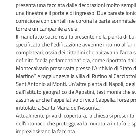
presenta una facciata dalle decorazioni molto semplic
una finestra e il portale di ingresso. Due paraste ioni
cornicione con dentelli ne corona la parte sommitale 
torre e un campanile a vela.
Il manufatto sacro risulta presente nella pianta di 
specificato che l’edificazione avvenne intorno all’an
complateari, ossia dei cittadini che abitavano l’area su
definito “della pedamentina” era, come riportato dall
Montecalvario preservata presso l’Archivio di Stato d
Martino” e raggiungeva la villa di Rutino ai Cacciottoli
Sant’Antonio ai Monti. Un’altra pianta di Napoli, deg
dall’Istituto geografico de Agostini, testimonia che 
assunse anche l’appellativo di vico Cappella, forse pro
intitolato a Santa Maria dell’Assunta.
Attualmente priva di copertura, la chiesa si presenta
dell’intonaco che proteggeva la muratura in tufo e sp
impreziosivano la facciata.