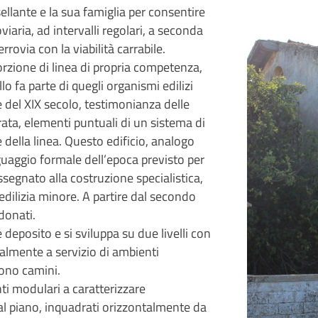
sellante e la sua famiglia per consentire
viaria, ad intervalli regolari, a seconda
errovia con la viabilità carrabile.
porzione di linea di propria competenza,
llo fa parte di quegli organismi edilizi
ne del XIX secolo, testimonianza delle
rata, elementi puntuali di un sistema di
 della linea. Questo edificio, analogo
inguaggio formale dell’epoca previsto per
ssegnato alla costruzione specialistica,
edilizia minore. A partire dal secondo
donati.
deposito e si sviluppa su due livelli con
ralmente a servizio di ambienti
rono camini.
nti modulari a caratterizzare
 al piano, inquadrati orizzontalmente da