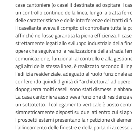
case cantoniere (o caselli) destinate ad ospitare il ca
un controllo continuo della linea, lungo la tratta ferro
delle caratteristiche e delle interferenze dei tratti di f
Il casellante aveva il compito di controllare tutta la 
affinché ne fosse garantita la piena efficienza. Il case
strettamente legati allo sviluppo industriale della fi
opere che seguivano la realizzazione della strada fer
comunicazione, funzionali al controllo e alla gestione
agli altri della stessa linea, è realizzato secondo il l
l’edilizia residenziale, adeguato al ruolo funzionale a
conferendo quindi dignità di “architettura” ad opere 
dopoguerra molti caselli sono stati dismessi e abban
La casa cantoniera assolveva funzione di residenza e 
un sottotetto. Il collegamento verticale è posto cent
simmetricamente disposti su due lati entro cui si ap
I prospetti esterni presentano la ripetizione di eleme
l’allineamento delle finestre e della porta di accesso