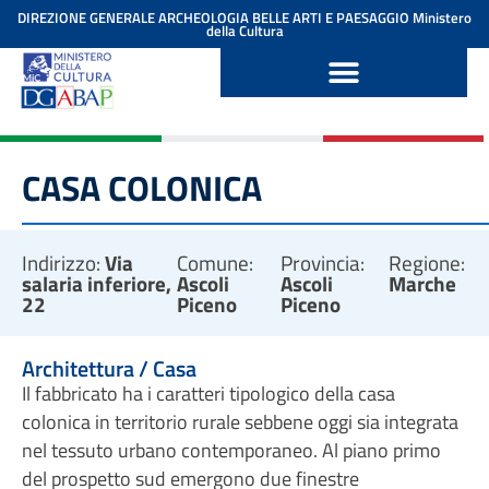
contenuto
DIREZIONE GENERALE ARCHEOLOGIA BELLE ARTI E PAESAGGIO
Ministero
della Cultura
CASA COLONICA
Indirizzo:
Via
Comune:
Provincia:
Regione:
salaria inferiore,
Ascoli
Ascoli
Marche
22
Piceno
Piceno
Architettura / Casa
Il fabbricato ha i caratteri tipologico della casa
colonica in territorio rurale sebbene oggi sia integrata
nel tessuto urbano contemporaneo. Al piano primo
del prospetto sud emergono due finestre