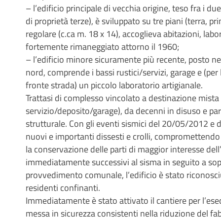
– l’edificio principale di vecchia origine, teso fra i d
di proprietà terze), è sviluppato su tre piani (terra, p
regolare (c.ca m. 18 x 14), accoglieva abitazioni, lab
fortemente rimaneggiato attorno il 1960;
– l’edificio minore sicuramente più recente, posto nel
nord, comprende i bassi rustici/servizi, garage e (per
fronte strada) un piccolo laboratorio artigianale.
Trattasi di complesso vincolato a destinazione mista 
servizio/deposito/garage), da decenni in disuso e par
strutturale. Con gli eventi sismici del 20/05/2012 e 
nuovi e importanti dissesti e crolli, compromettendo 
la conservazione delle parti di maggior interesse dell
immediatamente successivi al sisma in seguito a sopr
provvedimento comunale, l’edificio è stato riconosci
residenti confinanti.
Immediatamente è stato attivato il cantiere per l’ese
messa in sicurezza consistenti nella riduzione del fa