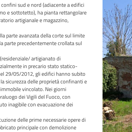
ue confini sud e nord (adiacente a edifici
rimo e sottotetto), ha pianta rettangolare
oratorio artigianale e magazzino,
la parte avanzata della corte sul limite
 la parte precedentemente crollata sul
(residenziale/ artigianato di
zialmente in precario stato statico-
del 29/05/2012, gli edifici hanno subito
la sicurezza delle proprietà confinanti e
’immobile vincolato. Nei giorni
aluogo dei Vigili del Fuoco, con
uto inagibile con evacuazione dei
cuzione delle prime necessarie opere di
bbricato principale con demolizione