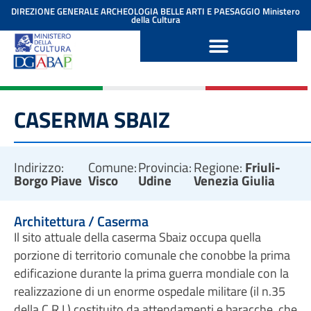
contenuto
DIREZIONE GENERALE ARCHEOLOGIA BELLE ARTI E PAESAGGIO
Ministero
della Cultura
CASERMA SBAIZ
Indirizzo:
Comune:
Provincia:
Regione:
Friuli-
Borgo Piave
Visco
Udine
Venezia Giulia
Architettura / Caserma
Il sito attuale della caserma Sbaiz occupa quella
porzione di territorio comunale che conobbe la prima
edificazione durante la prima guerra mondiale con la
realizzazione di un enorme ospedale militare (il n.35
della C.R.I.) costituito da attendamenti e baracche, che