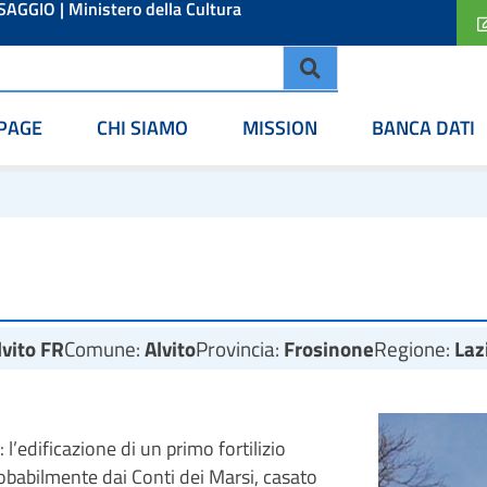
ESAGGIO
|
Ministero della Cultura
PAGE
CHI SIAMO
MISSION
BANCA DATI
vito FR
Comune:
Alvito
Provincia:
Frosinone
Regione:
Laz
’edificazione di un primo fortilizio
robabilmente dai Conti dei Marsi, casato