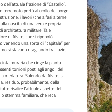
o dell’attuale frazione di “Castello”,
o terremoto portò al crollo del borgo
ostruzione: i lavori (che a fasi alterne
alla nascita di una vera e propria
 architettura militare. Tale
re di Alvito, che si ripopolò
 divenendo una sorta di “capitale” per
lmo si stavano ritagliando fra Lazio,
 cinta muraria che cinge la pianta
senti torrioni posti agli angoli del
la merlatura. Salendo da Alvito, si
na, residuo, probabilmente, della
atto risalire l’attuale aspetto del
ello stemma familiare, che reca