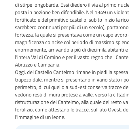
di stirpe longobarda. Essi diedero il via al primo nucle
posta in pozione ben difendibile. Nel 1349 un violent
fortificato e del primitivo castello, subito inizio la ric
sarebbero continuati per più di un secolo), portarono 
fortezza, la quale si presentava come un capolavoro di
magnificenza coincise col periodo di massimo splendo
enormemente, arrivando a più di diecimila abitanti e
l’intera Val di Comino e per il vasto regno che i Cante
Abruzzo e Campania.
Oggi, del Castello Cantelmo rimane in piedi la spessa
trapezoidale, mentre si presentano in vario stato i pos
perimetro, di cui quello a sud-est conserva tracce del
vedono resti di mura protese a valle, verso la cittadi
ristrutturazione dei Cantelmo, alla quale del resto va f
fortilizio, come attestano le tracce, sul lato Ovest, d
l’immagine di un leone.