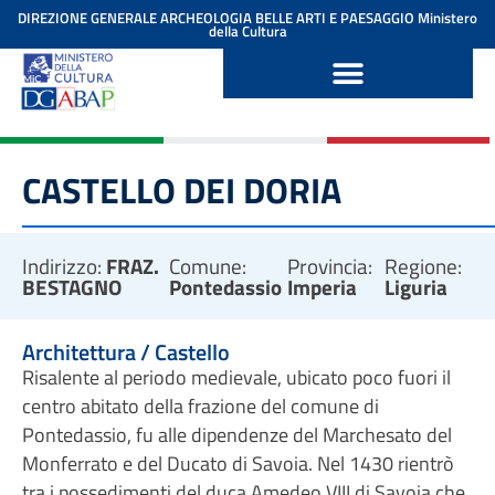
contenuto
DIREZIONE GENERALE ARCHEOLOGIA BELLE ARTI E PAESAGGIO
Ministero
della Cultura
CASTELLO DEI DORIA
Indirizzo:
FRAZ.
Comune:
Provincia:
Regione:
BESTAGNO
Pontedassio
Imperia
Liguria
Architettura / Castello
Risalente al periodo medievale, ubicato poco fuori il
centro abitato della frazione del comune di
Pontedassio, fu alle dipendenze del Marchesato del
Monferrato e del Ducato di Savoia. Nel 1430 rientrò
tra i possedimenti del duca Amedeo VIII di Savoia che