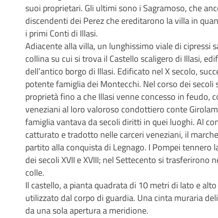
suoi proprietari. Gli ultimi sono i Sagramoso, che anco
discendenti dei Perez che ereditarono la villa in quan
i primi Conti di Illasi.
Adiacente alla villa, un lunghissimo viale di cipressi s
collina su cui si trova il Castello scaligero di Illasi, e
dell’antico borgo di Illasi. Edificato nel X secolo, su
potente famiglia dei Montecchi. Nel corso dei secol
proprietà fino a che Illasi venne concesso in feudo, co
veneziani al loro valoroso condottiero conte Girolam
famiglia vantava da secoli diritti in quei luoghi. Al co
catturato e tradotto nelle carceri veneziani, il marc
partito alla conquista di Legnago. I Pompei tennero la
dei secoli XVII e XVIII; nel Settecento si trasferirono ne
colle.
Il castello, a pianta quadrata di 10 metri di lato e alt
utilizzato dal corpo di guardia. Una cinta muraria deli
da una sola apertura a meridione.