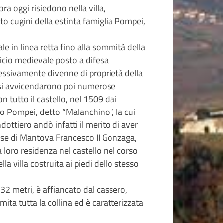
ra oggi risiedono nella villa,
to cugini della estinta famiglia Pompei,
ale in linea retta fino alla sommità della
dificio medievale posto a difesa
ccessivamente divenne di proprietà della
i si avvicendarono poi numerose
n tutto il castello, nel 1509 dai
o Pompei, detto “Malanchino”, la cui
ndottiero andò infatti il merito di aver
hese di Mantova Francesco II Gonzaga,
 loro residenza nel castello nel corso
lla villa costruita ai piedi dello stesso
o 32 metri, è affiancato dal cassero,
mita tutta la collina ed è caratterizzata