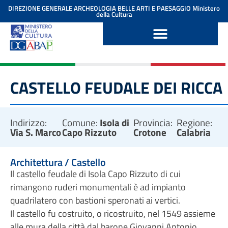
contenuto
DIREZIONE GENERALE ARCHEOLOGIA BELLE ARTI E PAESAGGIO
Ministero
della Cultura
CASTELLO FEUDALE DEI RICCA
Indirizzo:
Comune:
Isola di
Provincia:
Regione:
Via S. Marco
Capo Rizzuto
Crotone
Calabria
Architettura / Castello
Il castello feudale di Isola Capo Rizzuto di cui
rimangono ruderi monumentali è ad impianto
quadrilatero con bastioni speronati ai vertici.
Il castello fu costruito, o ricostruito, nel 1549 assieme
alle mura della città dal barone Giovanni Antonio