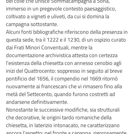
del colle che unisce Sommacampagna a Sona,
immerso in un pregevole contesto paesaggistico,
coltivato a vigneti e uliveti, da cui si domina la
campagna sottostante.
Alcuni fonti bibliografiche riferiscono della presenza in
questa sede, tra il 1222 e il 1230, di un ospizio curato
dai Frati Minori Conventuali, mentre la
documentazione archivistica attesta con certezza
l’esistenza della chiesetta con annesso cenobio agli
inizi del Quattrocento: soppresso in seguito al breve
pontificio del 1656, il compendio nel 1669 ritornò
nuovamente ai francescani che vi rimasero fino alla
metà del Settecento, quando furono costretti ad
andarsene definitivamente.
Nonostante le successive modifiche, sia strutturali
che decorative, le origini tardo romaniche della
chiesetta, in laterizio intonacato, ne caratterizzano
ancora l’aspetto: nel fronte a capanna, rigorosamente