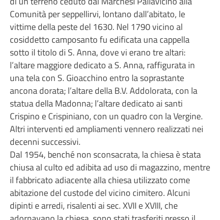
di un terreno ceduto dai Marchesi Pallavicino alla
Comunità per seppellirvi, lontano dall’abitato, le
vittime della peste del 1630. Nel 1790 vicino al
cosiddetto camposanto fu edificata una cappella
sotto il titolo di S. Anna, dove vi erano tre altari:
l’altare maggiore dedicato a S. Anna, raffigurata in
una tela con S. Gioacchino entro la soprastante
ancona dorata; l’altare della B.V. Addolorata, con la
statua della Madonna; l’altare dedicato ai santi
Crispino e Crispiniano, con un quadro con la Vergine.
Altri interventi ed ampliamenti vennero realizzati nei
decenni successivi.
Dal 1954, benché non sconsacrata, la chiesa è stata
chiusa al culto ed adibita ad uso di magazzino, mentre
il fabbricato adiacente alla chiesa utilizzato come
abitazione del custode del vicino cimitero. Alcuni
dipinti e arredi, risalenti ai sec. XVII e XVIII, che
adornavano la chiesa, sono stati trasferiti presso il