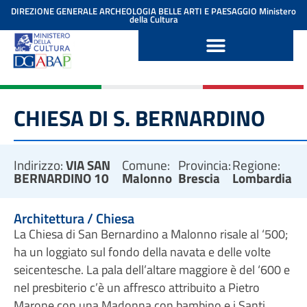
contenuto
DIREZIONE GENERALE ARCHEOLOGIA BELLE ARTI E PAESAGGIO
Ministero
della Cultura
CHIESA DI S. BERNARDINO
Indirizzo:
VIA SAN
Comune:
Provincia:
Regione:
BERNARDINO 10
Malonno
Brescia
Lombardia
Architettura / Chiesa
La Chiesa di San Bernardino a Malonno risale al ‘500;
ha un loggiato sul fondo della navata e delle volte
seicentesche. La pala dell’altare maggiore è del ‘600 e
nel presbiterio c’è un affresco attribuito a Pietro
Marone con una Madonna con bambino e i Santi