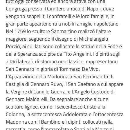
tutt’oggi conservata ed ancora attiva con una
Congrega presso il Cimitero antico di Napoli, dove
vengono seppelliti i confratelli e le loro famiglie, in
gran parte appartenenti a nobili famiglie napoletane.
Nel 1759 lo scultore Sanmartino realizzò l’altare
maggiore, seguendo il disegno di Michelangelo
Porzio, ai cui lati sono collocate le statue della Fede e
della Speranza scolpite da Tito Angelini. I dipinti sugli
altari laterali, di stampo neoclassico, rappresentano
San Gennaro in gloria di Tommaso De Vivo,
L’Apparizione della Madonna a San Ferdinando di
Castiglia di Gennaro Ruvo, Il San Gaetano a cui appare
la Vergine di Camillo Guerra, e L’Angelo Custode di
Gennaro Maldarelli. Da segnalare anche alcune
sculture lignee, come il seicentesco Cristo alla
Colonna, la settecentesca Addolorata e l’ottocentesca
Madonna con il Bambino e i dipinti collocati nella
sacrestia, come l’Immacolata e Santi e la Morte di