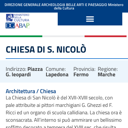
contenuto
DIREZIONE GENERALE ARCHEOLOGIA BELLE ARTI E PAESAGGIO
Ministero
della Cultura
CHIESA DI S. NICOLÒ
Indirizzo:
Piazza
Comune:
Provincia:
Regione:
G. leopardi
Lapedona
Fermo
Marche
Architettura / Chiesa
La Chiesa di San Nicolò è del XVII-XVIII secolo, con
pale attribuite ai pittori marchigiani G. Ghezzi ed F.
Ricci ed un organo di scuola callidiana. La chiesa ora è
sconsacrata. All’interno si può ammirare un bellissimo
soffitto decorato a tempera del XVIII sec. che risulta