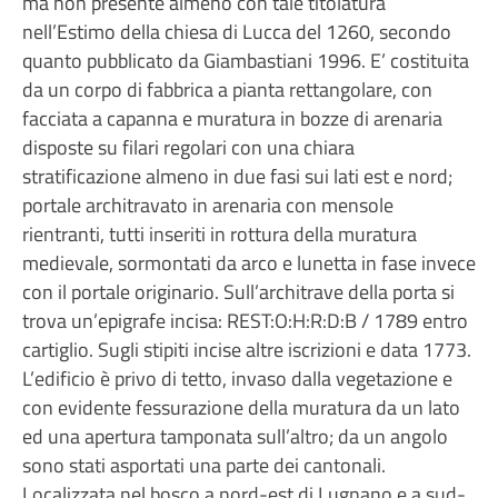
ma non presente almeno con tale titolatura
nell’Estimo della chiesa di Lucca del 1260, secondo
quanto pubblicato da Giambastiani 1996. E’ costituita
da un corpo di fabbrica a pianta rettangolare, con
facciata a capanna e muratura in bozze di arenaria
disposte su filari regolari con una chiara
stratificazione almeno in due fasi sui lati est e nord;
portale architravato in arenaria con mensole
rientranti, tutti inseriti in rottura della muratura
medievale, sormontati da arco e lunetta in fase invece
con il portale originario. Sull’architrave della porta si
trova un’epigrafe incisa: REST:O:H:R:D:B / 1789 entro
cartiglio. Sugli stipiti incise altre iscrizioni e data 1773.
L’edificio è privo di tetto, invaso dalla vegetazione e
con evidente fessurazione della muratura da un lato
ed una apertura tamponata sull’altro; da un angolo
sono stati asportati una parte dei cantonali.
Localizzata nel bosco a nord-est di Lugnano e a sud-