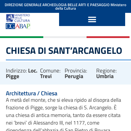
contenuto
DIREZIONE GENERALE ARCHEOLOGIA BELLE ARTI E PAESAGGIO
Ministero
della Cultura
CHIESA DI SANT’ARCANGELO
Indirizzo:
Loc.
Comune:
Provincia:
Regione:
Pigge
Trevi
Perugia
Umbria
Architettura / Chiesa
A metà del monte, che si eleva ripido al disopra della
frazione di Pigge, sorge la chiesa di S. Arcangelo. È
una chiesa di antica memoria, tanto da essere citata
nei ‘brevi’ di Alessandro III, nel 1177, come
dipendenza dell’abbazia di San Pietro di Bovara.