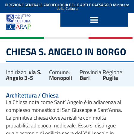
contenuto
DIREZIONE GENERALE ARCHEOLOGIA BELLE ARTI E PAESAGGIO
Ministero
della Cultura
CHIESA S. ANGELO IN BORGO
Indirizzo:
via S.
Comune:
Provincia:
Regione:
Angelo 3-5
Monopoli
Bari
Puglia
Architettura / Chiesa
La Chiesa nota come Sant’ Angelo è in adiacenza al
complesso monastico di San Giuseppe e Sant’Anna.
La primitiva chiesa doveva risalire con molta
probabilità ad epoca medievale. Esso si distingue
quale esempio di edilizia sacra del XVIII secolo in