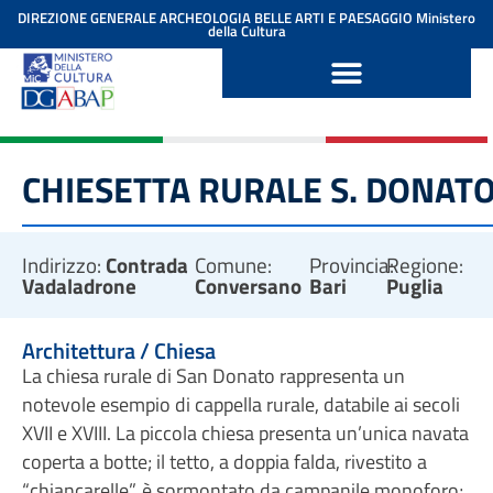
contenuto
DIREZIONE GENERALE ARCHEOLOGIA BELLE ARTI E PAESAGGIO
Ministero
della Cultura
CHIESETTA RURALE S. DONAT
Indirizzo:
Contrada
Comune:
Provincia:
Regione:
Vadaladrone
Conversano
Bari
Puglia
Architettura / Chiesa
La chiesa rurale di San Donato rappresenta un
notevole esempio di cappella rurale, databile ai secoli
XVII e XVIII. La piccola chiesa presenta un’unica navata
coperta a botte; il tetto, a doppia falda, rivestito a
“chiancarelle”, è sormontato da campanile monoforo;