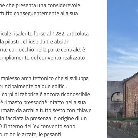
gine che presenta una considerevole
prattutto conseguentemente alla sua
licale risalente forse al 1282, articolata
a pilastri, chiuse da tre absidi
ente con occhio nella parte centrale, è
’ampliamento del convento realizzato
complesso architettonico che si sviluppa
principalmente da due edifici.
corpi di fabbrica è ancora riconoscibile
, è rimasto pressoché intatto nella sua
ormato da archi a tutto sesto con chiave
a in facciata la presenza in origine di un
All’interno dell’ex convento sono
re delle arcate, le pesanti