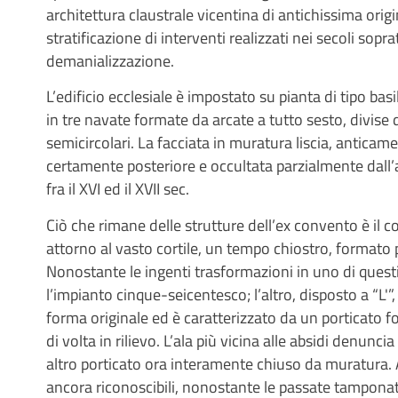
architettura claustrale vicentina di antichissima ori
stratificazione di interventi realizzati nei secoli so
demanializzazione.
L’edificio ecclesiale è impostato su pianta di tipo basi
in tre navate formate da arcate a tutto sesto, divise d
semicircolari. La facciata in muratura liscia, anticam
certamente posteriore e occultata parzialmente dall
fra il XVI ed il XVII sec.
Ciò che rimane delle strutture dell’ex convento è il 
attorno al vasto cortile, un tempo chiostro, formato 
Nonostante le ingenti trasformazioni in uno di questi 
l’impianto cinque-seicentesco; l’altro, disposto a “L'”
forma originale ed è caratterizzato da un porticato f
di volta in rilievo. L’ala più vicina alle absidi denunci
altro porticato ora interamente chiuso da muratura. 
ancora riconoscibili, nonostante le passate tamponatu