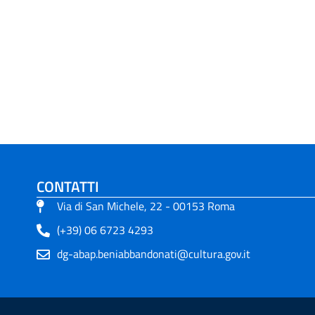
CONTATTI
Via di San Michele, 22 - 00153 Roma
(+39) 06 6723 4293
dg-abap.beniabbandonati@cultura.gov.it