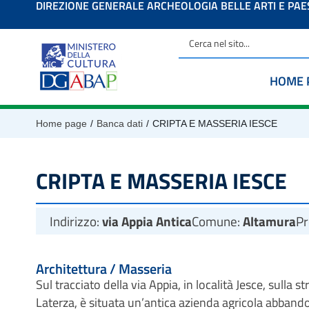
DIREZIONE GENERALE ARCHEOLOGIA BELLE ARTI E PA
contenuto
HOME 
/
/
Home page
Banca dati
CRIPTA E MASSERIA IESCE
CRIPTA E MASSERIA IESCE
Indirizzo:
via Appia Antica
Comune:
Altamura
Pr
Architettura / Masseria
Sul tracciato della via Appia, in località Jesce, sulla s
Laterza, è situata un’antica azienda agricola abbando