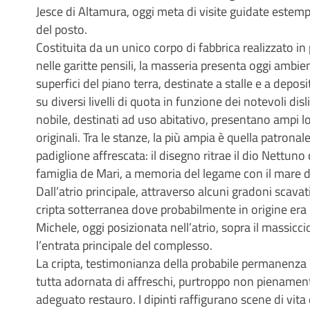
Jesce di Altamura, oggi meta di visite guidate este
del posto.
Costituita da un unico corpo di fabbrica realizzato in 
nelle garitte pensili, la masseria presenta oggi ambient
superfici del piano terra, destinate a stalle e a deposi
su diversi livelli di quota in funzione dei notevoli disl
nobile, destinati ad uso abitativo, presentano ampi l
originali. Tra le stanze, la più ampia è quella patrona
padiglione affrescata: il disegno ritrae il dio Nettuno
famiglia de Mari, a memoria del legame con il mare 
Dall’atrio principale, attraverso alcuni gradoni scavati
cripta sotterranea dove probabilmente in origine era 
Michele, oggi posizionata nell’atrio, sopra il massicci
l’entrata principale del complesso.
La cripta, testimonianza della probabile permanenza 
tutta adornata di affreschi, purtroppo non pienament
adeguato restauro. I dipinti raffigurano scene di vita 