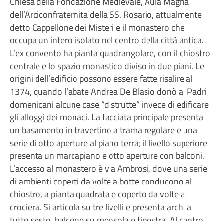
Chiesa della Fondazione Medievale, Aula Magna
dell’Arciconfraternita della SS. Rosario, attualmente
detto Cappellone dei Misteri e il monastero che
occupa un intero isolato nel centro della città antica.
L’ex convento ha pianta quadrangolare, con il chiostro
centrale e lo spazio monastico diviso in due piani. Le
origini dell’edificio possono essere fatte risalire al
1374, quando l’abate Andrea De Blasio donò ai Padri
domenicani alcune case “distrutte” invece di edificare
gli alloggi dei monaci. La facciata principale presenta
un basamento in travertino a trama regolare e una
serie di otto aperture al piano terra; il livello superiore
presenta un marcapiano e otto aperture con balconi.
L’accesso al monastero è via Ambrosi, dove una serie
di ambienti coperti da volte a botte conducono al
chiostro, a pianta quadrata e coperto da volte a
crociera. Si articola su tre livelli e presenta archi a
tutto sesto, balcone su mensola e finestra. Al centro