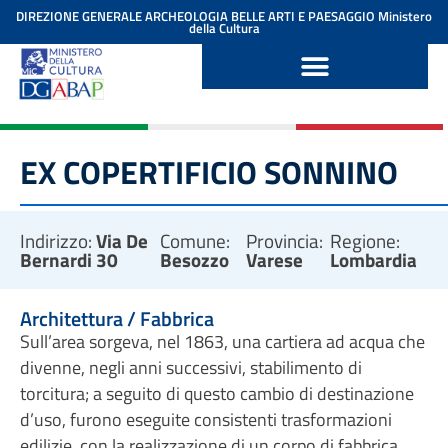
contenuto
DIREZIONE GENERALE ARCHEOLOGIA BELLE ARTI E PAESAGGIO
Ministero
della Cultura
EX COPERTIFICIO SONNINO
Indirizzo:
Via De
Comune:
Provincia:
Regione:
Bernardi 30
Besozzo
Varese
Lombardia
Architettura / Fabbrica
Sull’area sorgeva, nel 1863, una cartiera ad acqua che
divenne, negli anni successivi, stabilimento di
torcitura; a seguito di questo cambio di destinazione
d’uso, furono eseguite consistenti trasformazioni
edilizie, con la realizzazione di un corpo di fabbrica