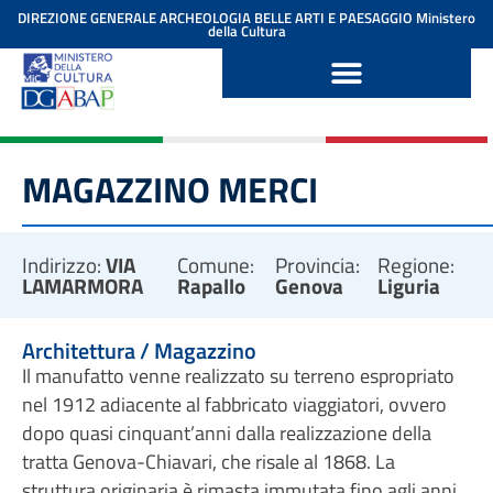
contenuto
DIREZIONE GENERALE ARCHEOLOGIA BELLE ARTI E PAESAGGIO
Ministero
della Cultura
MAGAZZINO MERCI
Indirizzo:
VIA
Comune:
Provincia:
Regione:
LAMARMORA
Rapallo
Genova
Liguria
Architettura / Magazzino
Il manufatto venne realizzato su terreno espropriato
nel 1912 adiacente al fabbricato viaggiatori, ovvero
dopo quasi cinquant’anni dalla realizzazione della
tratta Genova-Chiavari, che risale al 1868. La
struttura originaria è rimasta immutata fino agli anni