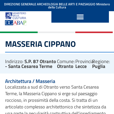
contenuto
DIREZIONE GENERALE ARCHEOLOGIA BELLE ARTI E PAESAGGIO
Ministero
della Cultura
MASSERIA CIPPANO
Indirizzo:
S.P. 87 Otranto
Comune:
Provincia:
Regione:
- Santa Cesarea Terme
Otranto
Lecce
Puglia
Architettura / Masseria
Localizzata a sud di Otranto verso Santa Cesarea
Terme, la Masseria Cippano si erge sul paesaggio
roccioso, in prossimità della costa. Si tratta di un
articolato complesso architettonico che sintetizza da
una parte la peculiarità costruttiva dell’insediamento