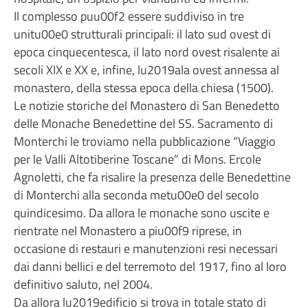
Il complesso puu00f2 essere suddiviso in tre
unitu00e0 strutturali principali: il lato sud ovest di
epoca cinquecentesca, il lato nord ovest risalente ai
secoli XIX e XX e, infine, lu2019ala ovest annessa al
monastero, della stessa epoca della chiesa (1500).
Le notizie storiche del Monastero di San Benedetto
delle Monache Benedettine del SS. Sacramento di
Monterchi le troviamo nella pubblicazione “Viaggio
per le Valli Altotiberine Toscane” di Mons. Ercole
Agnoletti, che fa risalire la presenza delle Benedettine
di Monterchi alla seconda metu00e0 del secolo
quindicesimo. Da allora le monache sono uscite e
rientrate nel Monastero a piu00f9 riprese, in
occasione di restauri e manutenzioni resi necessari
dai danni bellici e del terremoto del 1917, fino al loro
definitivo saluto, nel 2004.
Da allora lu2019edificio si trova in totale stato di