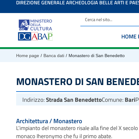
DIREZIONE GENERALE ARCHEOLOGIA BELLE ARTI E PA
contenuto
HOME 
/
/
Home page
Banca dati
Monastero di San Benedetto
MONASTERO DI SAN BENED
Indirizzo:
Strada San Benedetto
Comune:
Bari
P
Architettura / Monastero
L’impianto del monastero risale alla fine del X secolo e
monaco Iheronymo che fu il primo abate.