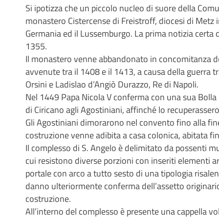
Si ipotizza che un piccolo nucleo di suore della Com
monastero Cistercense di Freistroff, diocesi di Metz i
Germania ed il Lussemburgo. La prima notizia certa d
1355.
Il monastero venne abbandonato in concomitanza de
avvenute tra il 1408 e il 1413, a causa della guerra 
Orsini e Ladislao d’Angiò Durazzo, Re di Napoli.
Nel 1449 Papa Nicola V conferma con una sua Bolla 
di Ciricano agli Agostiniani, affinché lo recuperassero
Gli Agostiniani dimorarono nel convento fino alla fin
costruzione venne adibita a casa colonica, abitata fi
Il complesso di S. Angelo è delimitato da possenti mu
cui resistono diverse porzioni con inseriti elementi 
portale con arco a tutto sesto di una tipologia risalent
danno ulteriormente conferma dell’assetto originario
costruzione.
All’interno del complesso è presente una cappella vo