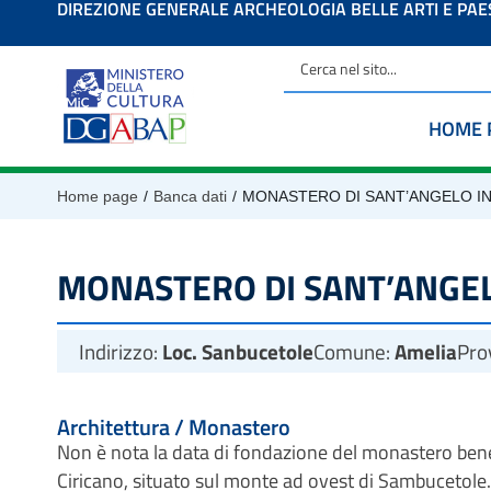
DIREZIONE GENERALE ARCHEOLOGIA BELLE ARTI E PA
contenuto
HOME 
/
/
Home page
Banca dati
MONASTERO DI SANT’ANGELO IN
MONASTERO DI SANT’ANGEL
Indirizzo:
Loc. Sanbucetole
Comune:
Amelia
Pro
Architettura / Monastero
Non è nota la data di fondazione del monastero bene
Ciricano, situato sul monte ad ovest di Sambucetole.