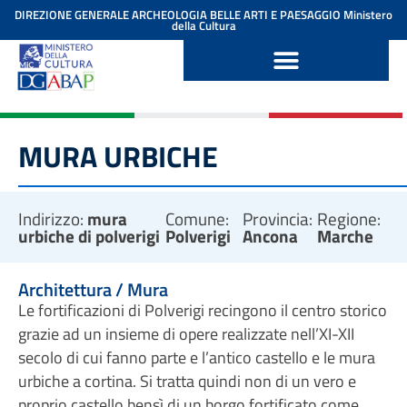
contenuto
DIREZIONE GENERALE ARCHEOLOGIA BELLE ARTI E PAESAGGIO
Ministero
della Cultura
MURA URBICHE
Indirizzo:
mura
Comune:
Provincia:
Regione:
urbiche di polverigi
Polverigi
Ancona
Marche
Architettura / Mura
Le fortificazioni di Polverigi recingono il centro storico
grazie ad un insieme di opere realizzate nell’XI-XII
secolo di cui fanno parte e l’antico castello e le mura
urbiche a cortina. Si tratta quindi non di un vero e
proprio castello bensì di un borgo fortificato come