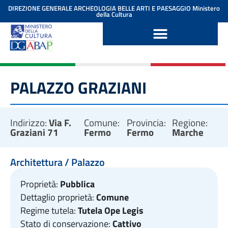
contenuto
DIREZIONE GENERALE ARCHEOLOGIA BELLE ARTI E PAESAGGIO
Ministero
della Cultura
PALAZZO GRAZIANI
Indirizzo:
Via F.
Comune:
Provincia:
Regione:
Graziani 71
Fermo
Fermo
Marche
Architettura / Palazzo
Proprietà:
Pubblica
Dettaglio proprietà:
Comune
Regime tutela:
Tutela Ope Legis
Stato di conservazione:
Cattivo