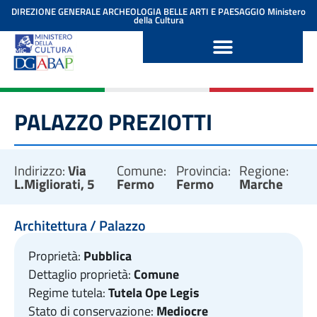
contenuto
DIREZIONE GENERALE ARCHEOLOGIA BELLE ARTI E PAESAGGIO
Ministero
della Cultura
PALAZZO PREZIOTTI
Indirizzo:
Via
Comune:
Provincia:
Regione:
L.Migliorati, 5
Fermo
Fermo
Marche
Architettura / Palazzo
Proprietà:
Pubblica
Dettaglio proprietà:
Comune
Regime tutela:
Tutela Ope Legis
Stato di conservazione:
Mediocre