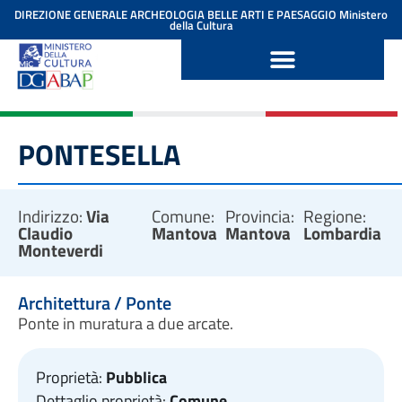
contenuto
DIREZIONE GENERALE ARCHEOLOGIA BELLE ARTI E PAESAGGIO
Ministero
della Cultura
PONTESELLA
Indirizzo:
Via
Comune:
Provincia:
Regione:
Claudio
Mantova
Mantova
Lombardia
Monteverdi
Architettura / Ponte
Ponte in muratura a due arcate.
Proprietà:
Pubblica
Dettaglio proprietà:
Comune