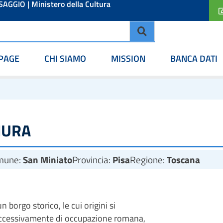
ESAGGIO
|
Ministero della Cultura
PAGE
CHI SIAMO
MISSION
BANCA DATI
MURA
mune:
San Miniato
Provincia:
Pisa
Regione:
Toscana
n borgo storico, le cui origini si
successivamente di occupazione romana,