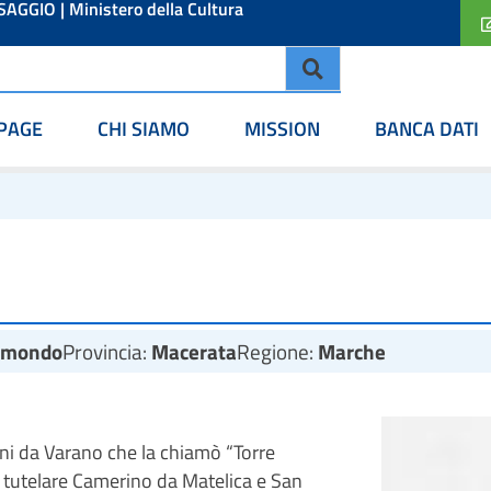
ESAGGIO
|
Ministero della Cultura
PAGE
CHI SIAMO
MISSION
BANCA DATI
aimondo
Provincia:
Macerata
Regione:
Marche
ni da Varano che la chiamò “Torre
 a tutelare Camerino da Matelica e San