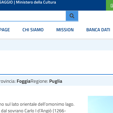
ESAGGIO
|
Ministero della Cultura
PAGE
CHI SIAMO
MISSION
BANCA DATI
rovincia:
Foggia
Regione:
Puglia
ano sul lato orientale dell’omonimo lago.
uti dal sovrano Carlo I d’Angiò (1266-