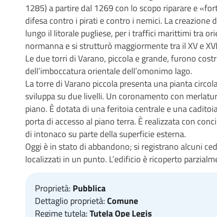
1285) a partire dal 1269 con lo scopo riparare e «fortif
difesa contro i pirati e contro i nemici. La creazione 
lungo il litorale pugliese, per i traffici marittimi tra
normanna e si strutturò maggiormente tra il XV e XVI
Le due torri di Varano, piccola e grande, furono cost
dell’imboccatura orientale dell’omonimo lago.
La torre di Varano piccola presenta una pianta circolar
sviluppa su due livelli. Un coronamento con merlatur
piano. È dotata di una feritoia centrale e una caditoi
porta di accesso al piano terra. È realizzata con conc
di intonaco su parte della superficie esterna.
Oggi è in stato di abbandono; si registrano alcuni ce
localizzati in un punto. L’edificio è ricoperto parzi
Proprietà:
Pubblica
Dettaglio proprietà:
Comune
Regime tutela:
Tutela Ope Legis