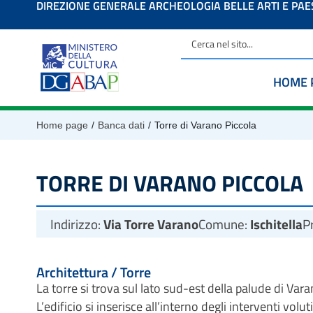
DIREZIONE GENERALE ARCHEOLOGIA BELLE ARTI E PA
contenuto
HOME 
/
/
Home page
Banca dati
Torre di Varano Piccola
TORRE DI VARANO PICCOLA
Indirizzo:
Via Torre Varano
Comune:
Ischitella
P
Architettura / Torre
La torre si trova sul lato sud-est della palude di Var
L’edificio si inserisce all’interno degli interventi vol