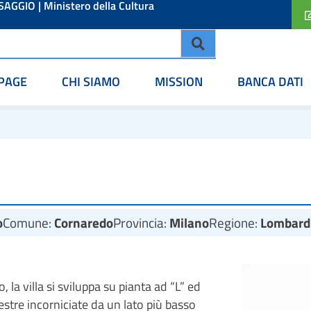
ESAGGIO
|
Ministero della Cultura
PAGE
CHI SIAMO
MISSION
BANCA DATI
o
Comune:
Cornaredo
Provincia:
Milano
Regione:
Lombard
, la villa si sviluppa su pianta ad “L” ed
nestre incorniciate da un lato più basso