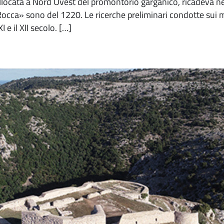
ollocata a Nord Ovest del promontorio garganico, ricadeva ne
cca» sono del 1220. Le ricerche preliminari condotte sui m
I e il XII secolo. […]