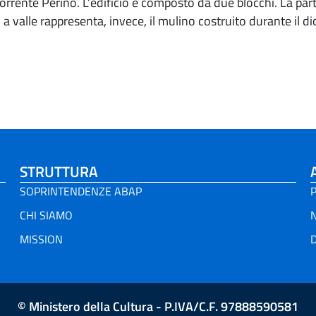
torrente Perino. L’edificio è composto da due blocchi. La part
ù a valle rappresenta, invece, il mulino costruito durante il 
STRUTTURA
SOPRINTENDENZE ABAP
P
CHI SIAMO
MISSION
D
© Ministero della Cultura - P.IVA/C.F. 97888590581