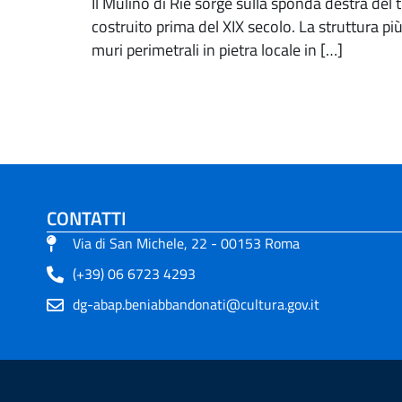
Il Mulino di Riè sorge sulla sponda destra del 
costruito prima del XIX secolo. La struttura pi
muri perimetrali in pietra locale in […]
CONTATTI
Via di San Michele, 22 - 00153 Roma
(+39) 06 6723 4293
dg-abap.beniabbandonati@cultura.gov.it