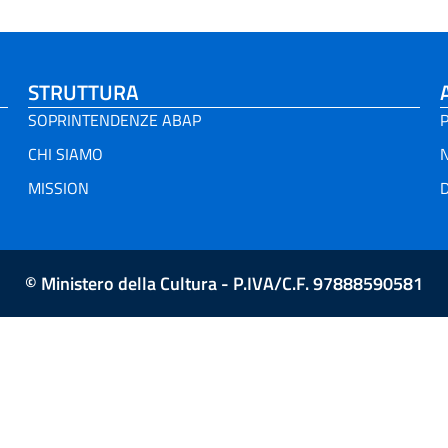
STRUTTURA
SOPRINTENDENZE ABAP
P
CHI SIAMO
MISSION
D
© Ministero della Cultura - P.IVA/C.F. 97888590581