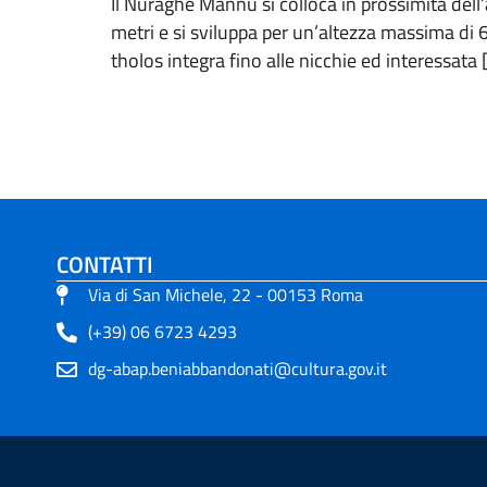
Il Nuraghe Mannu si colloca in prossimità dell
metri e si sviluppa per un’altezza massima di 6
tholos integra fino alle nicchie ed interessata 
CONTATTI
Via di San Michele, 22 - 00153 Roma
(+39) 06 6723 4293
dg-abap.beniabbandonati@cultura.gov.it