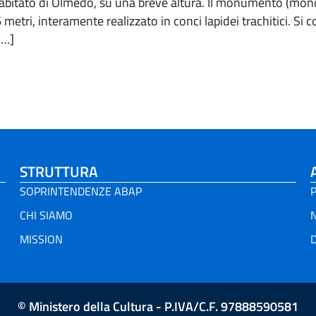
’abitato di Olmedo, su una breve altura. Il monumento (mono
 metri, interamente realizzato in conci lapidei trachitici. S
[…]
STRUTTURA
SOPRINTENDENZE ABAP
P
CHI SIAMO
MISSION
D
© Ministero della Cultura - P.IVA/C.F. 97888590581