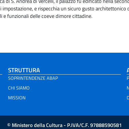
ica di S. Andrea di Vercelli, il palazzo fu edificato nella sec
 impostazione, e rispecchia un sicuro gusto architettonico 
ali e funzionali delle coeve dimore cittadine.
STRUTTURA
SOPRINTENDENZE ABAP
P
CHI SIAMO
MISSION
D
© Ministero della Cultura - P.IVA/C.F. 97888590581