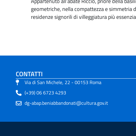
Appartenuto all’abate Riccio, priore della basil
geometriche, nella compattezza e simmetria di
residenze signorili di villeggiatura più essenzi
CONTATTI
Via di San Michele, 22 - 00153 Roma
(+39) 06 6723 4293
dg-abap.beniabbandonati@cultura.gov.it