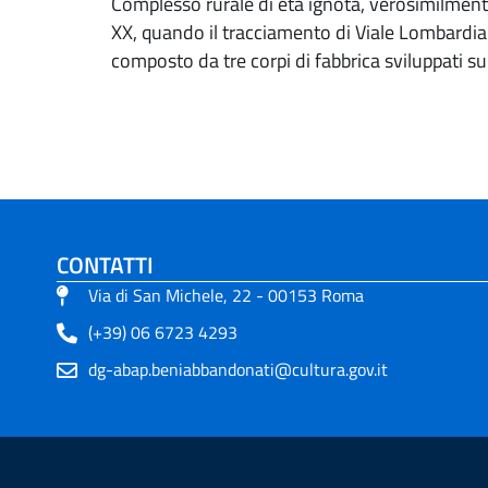
Complesso rurale di età ignota, verosimilmente 
XX, quando il tracciamento di Viale Lombardia
composto da tre corpi di fabbrica sviluppati su
CONTATTI
Via di San Michele, 22 - 00153 Roma
(+39) 06 6723 4293
dg-abap.beniabbandonati@cultura.gov.it