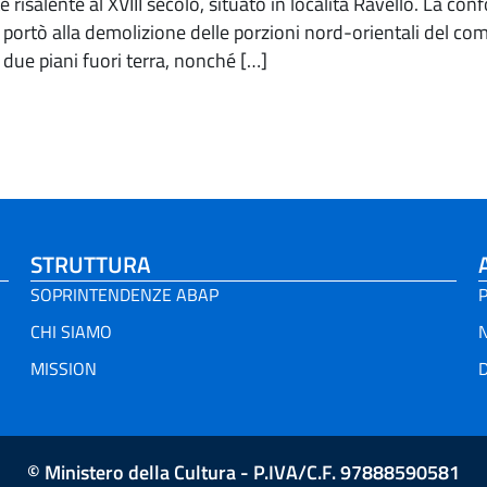
risalente al XVIII secolo, situato in località Ravello. La co
 portò alla demolizione delle porzioni nord-orientali del co
 due piani fuori terra, nonché […]
STRUTTURA
SOPRINTENDENZE ABAP
P
CHI SIAMO
MISSION
D
© Ministero della Cultura - P.IVA/C.F. 97888590581