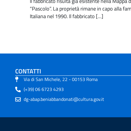
Il fabbricato risulta già esistente nella Mappa
“Pascolo”. La proprietà rimane in capo alla fam
Italiana nel 1990. Il fabbricato […]
CONTATTI
Via di San Michele, 22 - 00153 Roma
(+39) 06 6723 4293
dg-abap.beniabbandonati@cultura.gov.it