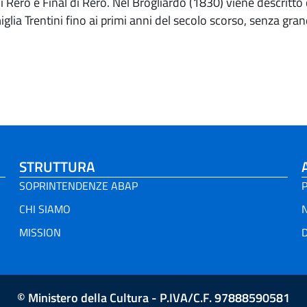
 di Rero e Final di Rero. Nel Brogliardo (1830) viene descrit
iglia Trentini fino ai primi anni del secolo scorso, senza gr
STRUTTURA
SOPRINTENDENZE ABAP
P
CHI SIAMO
MISSION
D
© Ministero della Cultura - P.IVA/C.F. 97888590581