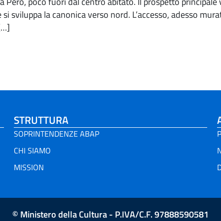
tà Pero, poco fuori dal centro abitato. Il prospetto principal
se si sviluppa la canonica verso nord. L’accesso, adesso mur
[…]
STRUTTURA
SOPRINTENDENZE ABAP
P
CHI SIAMO
MISSION
D
© Ministero della Cultura - P.IVA/C.F. 97888590581