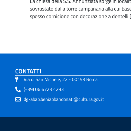
La chiesa della S.S. Annunziata sorge in locali
sovrastato dalla torre campanaria alla cui ba
spesso cornicione con decorazione a dentelli 
CONTATTI
Via di San Michele, 22 - 00153 Roma
(+39) 06 6723 4293
dg-abap.beniabbandonati@cultura.gov.it