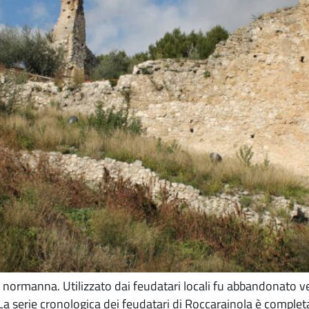
poca normanna. Utilizzato dai feudatari locali fu abbandonato 
La serie cronologica dei feudatari di Roccarainola è completa 