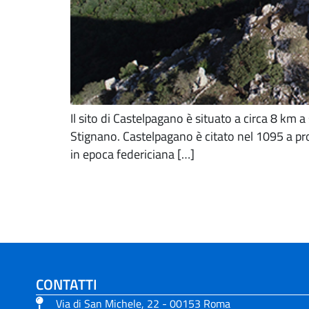
Il sito di Castelpagano è situato a circa 8 km 
Stignano. Castelpagano è citato nel 1095 a pro
in epoca federiciana […]
CONTATTI
Via di San Michele, 22 - 00153 Roma