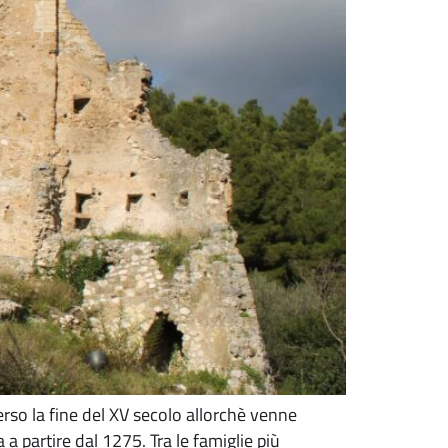
verso la fine del XV secolo allorchè venne
a partire dal 1275. Tra le famiglie più