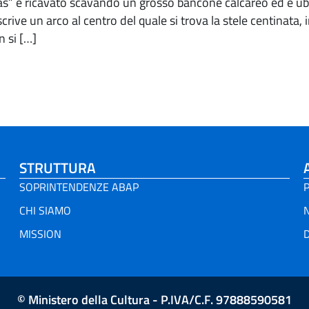
tas” è ricavato scavando un grosso bancone calcareo ed è u
ive un arco al centro del quale si trova la stele centinata, in
n si […]
STRUTTURA
SOPRINTENDENZE ABAP
P
CHI SIAMO
MISSION
D
© Ministero della Cultura - P.IVA/C.F. 97888590581