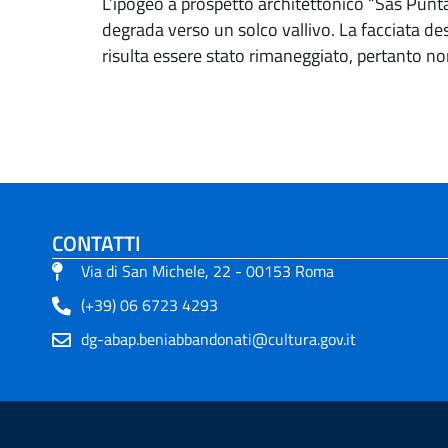
L’ipogeo a prospetto architettonico “Sas Pun
degrada verso un solco vallivo. La facciata descr
risulta essere stato rimaneggiato, pertanto no
CONTATTI
Via di San Michele, 22 - 00153 Roma
(+39) 06 6723 4293
dg-abap.beniabbandonati@cultura.gov.it