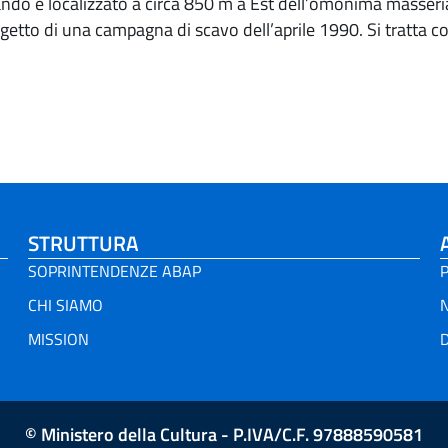
lando è localizzato a circa 850 m a Est dell’omonima masseri
getto di una campagna di scavo dell’aprile 1990. Si tratta co
STRUTTURA
SOPRINTENDENZE ABAP
P
CHI SIAMO
MISSION
D
© Ministero della Cultura - P.IVA/C.F. 97888590581