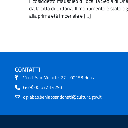
Il cosiddetto mausoleo di località Sedia di Or
dalla città di Ordona. Il monumento è stato og
alla prima età imperiale e […]
CONTATTI
Via di San Michele, 22 - 00153 Roma
(+39) 06 6723 4293
dg-abap.beniabbandonati@cultura.gov.it