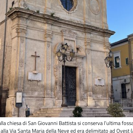
alla chiesa di San Giovanni Battista si conserva l’ultima foss
 alla Via Santa Maria della Neve ed era delimitato ad Ovest 