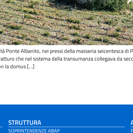
lità Ponte Albanito, nei pressi della masseria seicentesca di P
tratturo che nel sistema della transumanza collegava da secoli
con la domus […]
STRUTTURA
SOPRINTENDENZE ABAP
P