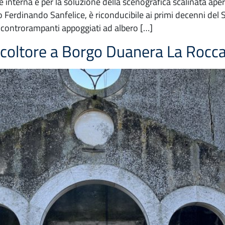
e interna e per la soluzione della scenografica scalinata apert
to Ferdinando Sanfelice, è riconducibile ai primi decenni de
i controrampanti appoggiati ad albero […]
ricoltore a Borgo Duanera La Rocc