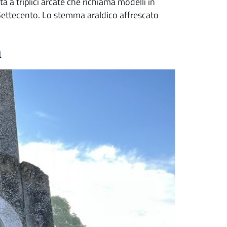
a a triplici arcate che richiama modelli in
l Settecento. Lo stemma araldico affrescato
a